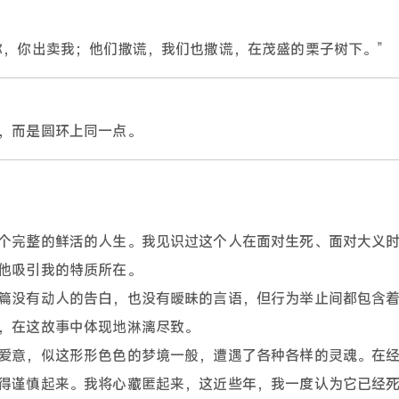
你，你出卖我；他们撒谎，我们也撒谎，在茂盛的栗子树下。”
，而是圆环上同一点。
个完整的鲜活的人生。我见识过这个人在面对生死、面对大义
他吸引我的特质所在。
篇没有动人的告白，也没有暧昧的言语，但行为举止间都包含
，在这故事中体现地淋漓尽致。
爱意，似这形形色色的梦境一般，遭遇了各种各样的灵魂。在
得谨慎起来。我将心藏匿起来，这近些年，我一度认为它已经