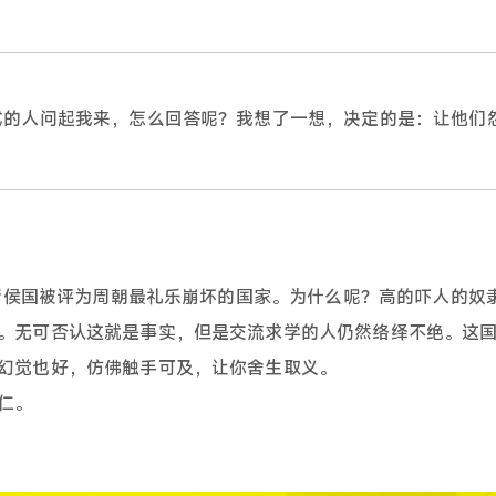
式的人问起我来，怎么回答呢？我想了一想，决定的是：让他们
的诸侯国被评为周朝最礼乐崩坏的国家。为什么呢？高的吓人的奴
。无可否认这就是事实，但是交流求学的人仍然络绎不绝。这
幻觉也好，仿佛触手可及，让你舍生取义。
仁。