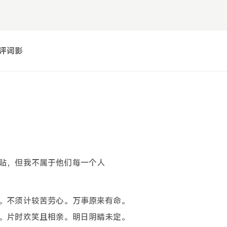
评
词
影
贴，但我不属于他们每一个人
。不须计较苦劳心。万事原来有命。
。片时欢笑且相亲。明日阴晴未定。