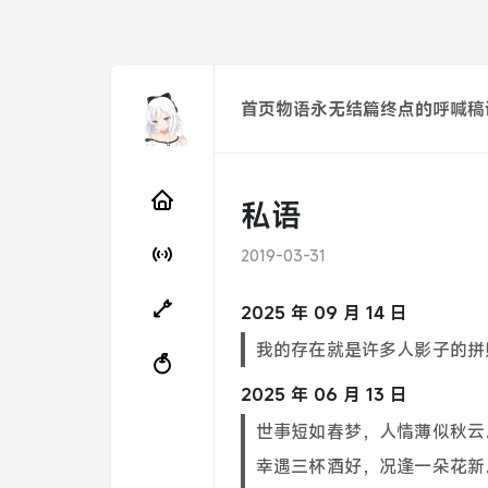
首页
物语永无结篇
终点的呼喊
稿
私语
2019-03-31
2025 年 09 月 14 日
我的存在就是许多人影子的拼
2025 年 06 月 13 日
世事短如春梦，人情薄似秋云
幸遇三杯酒好，况逢一朵花新