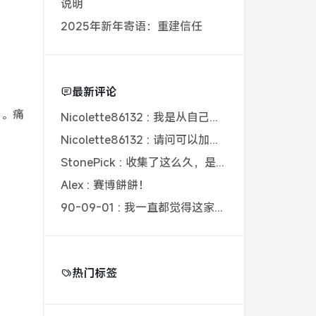
说明
2025年新年寄语：重建信任
最新评论
苦。痛
Nicolette86132 : 我是从自己的友链花程序结果里找过来...
Nicolette86132 : 请问可以加入吗?主页链接:http...
StonePick : 收集了这么久，是时候填坑了吧，嗯~？
Alex : 賽博餅餅！
90-09-01 : 我一直都觉得这家企业不应该被恩地所...
热门标签