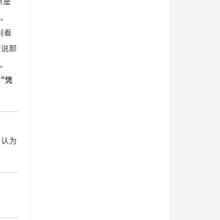
点是
的。
别看
叹说那
。
“凭
我认为