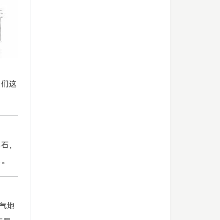
我们这
基石，
你。
气地