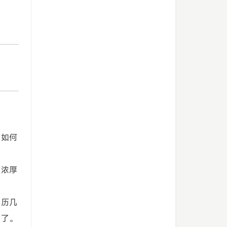
时如何
着浓厚
经历几
死了。