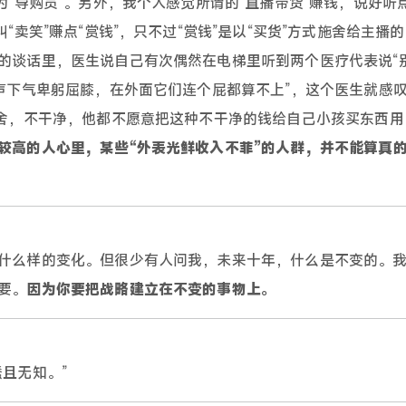
为“导购员”。另外，我个人感觉所谓的“直播带货”赚钱，说好听
“卖笑”赚点“赏钱”，只不过“赏钱”是以“买货”方式施舍给主播
的谈话里，医生说自己有次偶然在电梯里听到两个医疗代表说“
低声下气卑躬屈膝，在外面它们连个屁都算不上”，这个医生就感
施舍，不干净，他都不愿意把这种不干净的钱给自己小孩买东西用
较高的人心里，某些“外表光鲜收入不菲”的人群，并不能算真的
什么样的变化。但很少有人问我，未来十年，什么是不变的。
要。
因为你要把战略建立在不变的事物上。
且无知。”